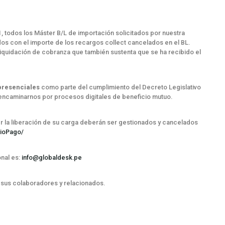
, todos los Máster B/L de importación solicitados por nuestra
s con el importe de los recargos collect cancelados en el BL.
iquidación de cobranza que también sustenta que se ha recibido el
 presenciales
como parte del cumplimiento del Decreto Legislativo
 encaminarnos por procesos digitales de beneficio mutuo.
r la liberación de su carga deberán ser gestionados y cancelados
rioPago/
onal es:
info@globaldesk.pe
sus colaboradores y relacionados.